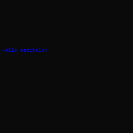
←
Alle artikelen
Transport & Logistiek: Hoe AI
dispatching goedkoper maakt
Handmatig dispatching kost
transportbedrijven dagelijks uren en
euro's. Ontdek hoe AI de planning