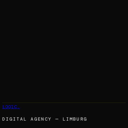
Bekijk onze Webdesign dienst
Bekijk onze Maatwerk Software dienst
Vraag een gratis LOQIC Scan aan
Kopieer link
LOQIC
.
DIGITAL AGENCY — LIMBURG