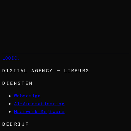
LOQIC voor Uitzendbureaus
Maatwerk software laten bouwen
Kopieer link
LOQIC
.
DIGITAL AGENCY — LIMBURG
DIENSTEN
Webdesign
AI-Automatisering
Maatwerk Software
BEDRIJF