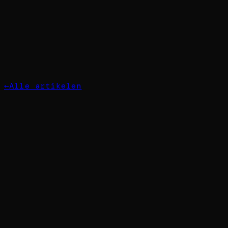
←
Alle artikelen
Wat kost een professionele
website in 2026?
Van simpele landingspagina tot complexe
webshop — een eerlijk overzicht van wat
een website kost in 2026 en welke factoren