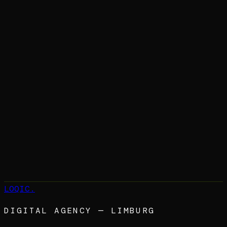
Maatwerk Software van LOQIC
Case study: MKB CRM Portaal
AI & Automatisering
Kopieer link
LOQIC
.
DIGITAL AGENCY — LIMBURG